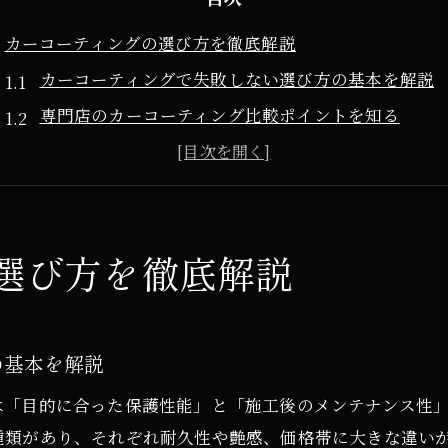
カーコーティングの選び方を徹底解説
カーコーティングで失敗しない選び方の基本を解説
専門店のカーコーティング比較ポイントを知る
カーコーティングの種類別特徴と選定基準を確認
郡山で人気のカーコーティング施工方法を紹介
費用対効果に優れるカーコーティング選びのコツ
選び方を徹底解説
福島県郡山市若葉町で体験する艶の違い
カーコーティング施工で実感できる艶の違いとは
仕上がりの艶を左右するカーコーティングの秘密
の基本を解説
専門店ごとのカーコーティング艶比較ポイント
カーコーティングで長持ちする艶を得る方法
は「目的に合った保護性能」と「施工後のメンテナンス性
種類があり、それぞれ耐久性や艶感、価格帯に大きな違い
メンテナンス性が高いカーコーティングの選び方