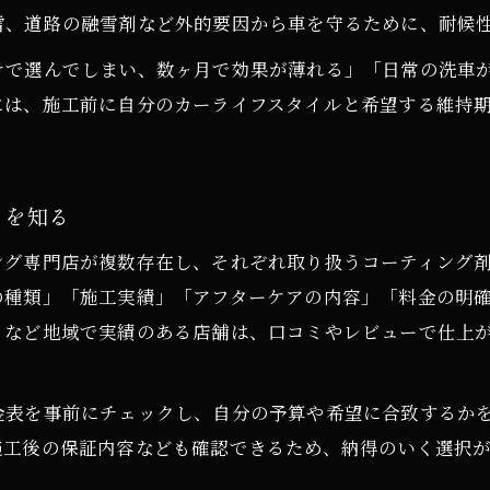
雪、道路の融雪剤など外的要因から車を守るために、耐候
セラミックとガラスの違いを知るコツ
けで選んでしまい、数ヶ月で効果が薄れる」「日常の洗車
カーコーティングで迷うセラミックとガラスの選択
には、施工前に自分のカーライフスタイルと希望する維持
耐久性と防汚性で比較するカーコーティングの特徴
セラミックコーティングの強みとガラスの違いを解
カーコーティングの性能別おすすめ活用法を紹介
トを知る
施工後のメンテナンス性で選ぶコーティングの違い
ング専門店が複数存在し、それぞれ取り扱うコーティング
耐久性重視なら何を選ぶべきか考える
の種類」「施工実績」「アフターケアの内容」「料金の明
カーコーティングで耐久性を重視する場合の選択法
』など地域で実績のある店舗は、口コミやレビューで仕上
耐久性に優れるカーコーティングのポイント
コーティング被膜の厚みで変わる耐久性の違い
金表を事前にチェックし、自分の予算や希望に合致するか
長期間美しさを維持できるカーコーティングを解説
施工後の保証内容なども確認できるため、納得のいく選択
メンテナンス頻度で選ぶカーコーティング耐久比較