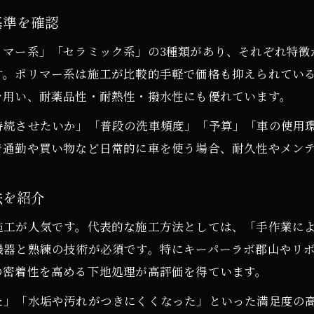
郡山市若葉町で納得できる愛車の保護法
基準を確認
カーコーティングで実現できる愛車保護の方法
リマー系」「セラミック系」の3種類があり、それぞれ特徴
郡山で安心して任せられる専門店の選び方
す。ポリマー系は施工が比較的手軽で価格も抑えられてい
コーティングのプロが勧める保護対策を紹介
を用い、耐薬品性・耐熱性・撥水性にも優れています。
日常の手入れが楽になるカーコーティングの魅力
持続させたいか」「普段の洗車頻度」「予算」「車の使用
カーコーティングによる防汚性能と保護効果
で通勤や買い物など日常的に車を使う場合、耐久性やメン
費用対効果に優れるカーコーティング比較
カーコーティング費用対効果の高い選び方を解説
法を紹介
コーティング料金と仕上がりのバランスで選ぶ方法
施工が人気です。代表的な施工方法としては、「手作業に
専門店ごとのカーコーティング比較ポイント
機器と熟練の技術が必須です。特にキーパーラボ郡山やリ
総合的に見たカーコーティングのコスパ徹底検証
の密着性を高める下地処理が高評価を得ています。
口コミで評判のカーコーティング費用対策
た」「水垢や汚れがつきにくくなった」といった満足度の