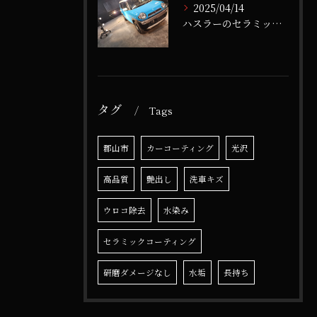
2025/04/14
ハスラーのセラミックコーティング
タグ
Tags
郡山市
カーコーティング
光沢
高品質
艶出し
洗車キズ
ウロコ除去
水染み
セラミックコーティング
研磨ダメージなし
水垢
長持ち