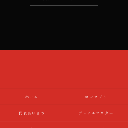
当社では、お客様の個人情報の開示･訂正･削除・利
用停止の手続を定めさせて頂いております。
ご本人である事を確認のうえ、対応させて頂きま
す。
個人情報の開示･訂正･削除・利用停止の具体的手続
きにつきましては、お電話でお問合せ下さい。
ホーム
コンセプト
代表あいさつ
デュアルマスター