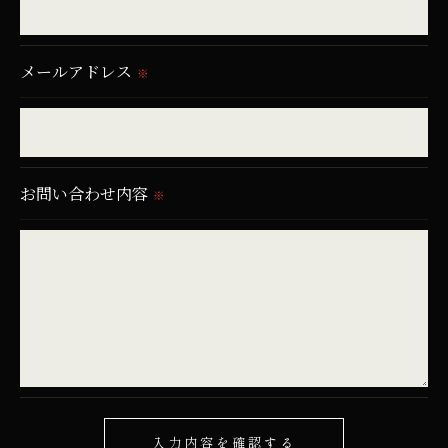
個人情報を外部に委託する場合があります。
これらの委託先に対しては個人情報保護契約等の措
メールアドレス
置をとり、適切な監督を行います。
※
＜個人情報の安全管理＞
当社では、個人情報の漏洩等がなされないよう、適
お問い合わせ内容
切に安全管理対策を実施します。
※
＜個人情報を与えなかった場合に生じる結果＞
必要な情報を頂けない場合は、それに対応した当社
のサービスをご提供できない場合がございますので
予めご了承ください。
＜個人情報の開示･訂正・削除･利用停止の手続につ
いて＞