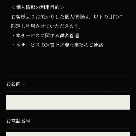
＜個人情報の利用目的＞
お客様よりお預かりした個人情報は、以下の目的に
限定し利用させていただきます。
・本サービスに関する顧客管理
・本サービスの運営上必要な事項のご連絡
＜個人情報の提供について＞
当社ではお客様の同意を得た場合または法令に定め
られた場合を除き、
お名前
※
取得した個人情報を第三者に提供することはいたし
ません。
＜個人情報の委託について＞
お電話番号
当社では、利用目的の達成に必要な範囲において、