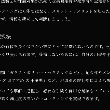
、塗装面の保護効果が長期的な美観維持や売却時の査定額
コーティング施工後のNG行動と対策
ーティングは万能ではなく、メリット・デメリットを知っ
カーコーティング後やってはいけない行動集
けず、情報を精査して判断しましょう。
コーティング車で避けたいメンテナンスの落とし
コーティング後のNG例と正しい対策方法
選択法
コーティングした車にやってはいけないこと解説
車の価値を長く保ちたい方にとって非常に高いものです。例
知識豊富な人が実践する施工後の注意点
多く見受けられます。後悔しないためには、自分の用途や
夜洗車を避けるべき理由と実践アドバイス
カーコーティング後に夜洗車を避けるべき理由
種類（ガラス・ポリマー・セラミックなど）、耐久性やメ
夜洗車がコーティングに与える影響と注意点
ング おすすめ 店 千葉県」など、地域別の評判や口コミも
夜洗車しない方がいい理由を知識豊富に解説
ついても事前に把握し、必要な手間や費用を見積もってお
コーティング後の洗車のタイミングとコツ
が高く満足度の高いカーコーティングを実現できます。
カーコーティングの持続性を高める洗車術