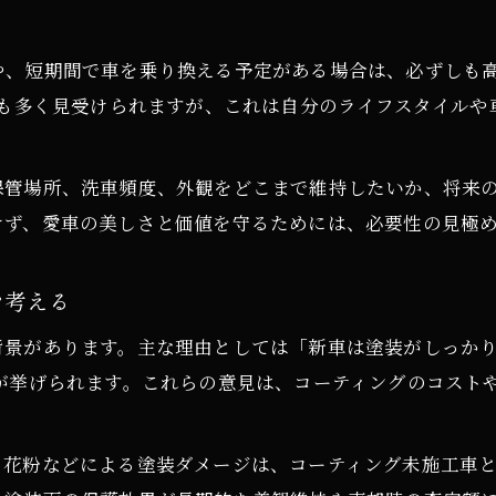
愛車を守るコーティングのメリット徹底考察
や、短期間で車を乗り換える予定がある場合は、必ずしも
カーコーティングで得られる実際のメリット解説
見も多く見受けられますが、これは自分のライフスタイル
車コーティングの長所と短所を知識豊富に解説
撥水性やツヤ持続のメリットを最大活用する方法
保管場所、洗車頻度、外観をどこまで維持したいか、将来
カーコーティングで塗装を守る理由とその効果
けず、愛車の美しさと価値を守るためには、必要性の見極
車 コーティング メリットの本質と満足度向上術
新車コーティングで後悔しない選択とは
を考える
新車コーティングの後悔を防ぐ賢い選び方
背景があります。主な理由としては「新車は塗装がしっか
カーコーティング選択時のポイントと注意点
が挙げられます。これらの意見は、コーティングのコスト
知識豊富な人が実践する新車コーティング術
新車コーティングで後悔しないための秘訣
、花粉などによる塗装ダメージは、コーティング未施工車
車 コーティングとはを理解し後悔を回避