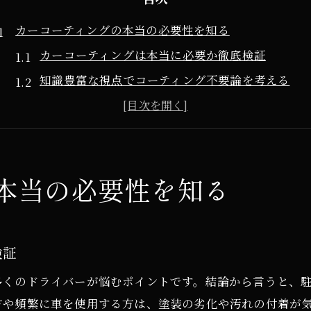
カーコーティングの本当の必要性を知る
カーコーティングは本当に必要か徹底検証
知識豊富な視点でコーティング不要論を考える
車コーティングの必要性と後悔しない選択法
車 コーティングとは何かをわかりやすく解説
カーコーティング不要派の意見と実際の効果
本当の必要性を知る
知識豊富な視点でコーティングを判断
カーコーティングを知識豊富に比較するポイント
車コーティングの評判や選び方の判断基準
検証
コーティングは必要ない派と必要派の徹底比較
新車コーティング後の後悔を防ぐポイント
多くのドライバーが悩むポイントです。結論から言うと、
方や頻繁に車を使用する方は、塗装の劣化や汚れの付着が
カーコーティングの必要性を見極めるコツ