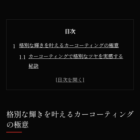
目次
格別な輝きを叶えるカーコーティングの極意
カーコーティングで格別なツヤを実感する
秘訣
輝きを最大化するカーコーティングの選択
基準
カーコーティングで美しさと保護を両立さ
せる方法
格別な輝きを叶えるカーコーティング
格別な仕上がりを目指すカーコーティング
の極意
活用術
ツヤ長持ちのカーコーティングメンテナン