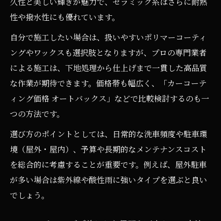
久性と美しい輝きが魅力で、セラミック系はさらに耐熱
ポイント
性や撥水性にも優れています。
セラミックやガラスなど種類別の違いと選
自分で施工したい場合は、扱いやすいポリマーコーティ
び方
ングやワックスも選択肢となりますが、プロの専門業者
カーコーティングの種類ごとの耐久年数を
による施工は、下地処理から仕上げまで一貫した高品質
比較
な作業が期待できます。価格帯も幅広く、「カーコーテ
自分に合ったカーコーティング種類の見極
ィング価格 オートバックス」などで比較検討するのも一
め方
つの方法です。
自分で施工するカーコーティングの注意点
選び方のポイントとしては、日常的な洗車頻度や駐車環
自分でできるカーコーティングの基本手順
境（屋外・屋内）、予算や長期的なメンテナンスコスト
と注意点
を総合的に考慮することが重要です。例えば、屋外駐車
DIYカーコーティングで失敗しないコツを
が多い場合は紫外線や酸性雨に強いタイプを選ぶと良い
紹介
でしょう。
カーコーティングを自分でする時の準備と