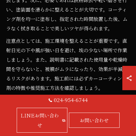
去します。次に、必要であれば鉄粉除去や軽い磨きを行
い、塗装面を滑らかに整えることが大切です。コーティ
ング剤を均一に塗布し、指定された時間放置した後、ム
ラなく拭き取ることで美しいツヤが得られます。
注意点としては、施工環境を整えることが重要です。直
射日光の下や風が強い日を避け、埃の少ない場所で作業
しましょう。また、説明書に記載された使用量や乾燥時
間を守らないと、被膜がムラになったり、効果が半減す
るリスクがあります。施工前には必ずカーコーティング
剤の特徴や推奨施工方法を確認しましょう。
024-954-6744
DIYカーコーティングで失敗しないコツを紹介
LINEお問い合わ
DIYでカーコーティングを行う際に失敗を避けるために
お問い合わせ
せ
は、いくつかのコツがあります。まず、洗車や下地処理