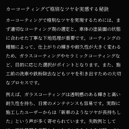
ス術
カーコーティングで格別なツヤを実感する秘訣
カーコーティングならではの美しさと耐久性
カーコーティングで格別なツヤを実現するためには、ま
カーコーティングの耐久性とツヤの関係性
ず適切なコーティング剤の選定と、車体の塗装面の状態
に合わせた丁寧な下地処理が重要です。コーティングの
美しさを保つカーコーティングのメリット
種類によって、仕上がりの輝きや耐久性が大きく変わる
とは
ため、ガラスコーティングやセラミックコーティングな
長持ちするカーコーティングの選び方ガイ
ど、目的に応じた選択がポイントとなります。また、施
ド
工前の洗車や鉄粉除去などもツヤを引き出すための大切
格別なツヤを維持するカーコーティングの
なプロセスです。
コツ
例えば、ガラスコーティングは透明感のある輝きと高い
カーコーティングで叶う美観維持のポイン
耐久性を持ち、日常のメンテナンスも容易です。実際に
ト
施工したユーザーからは「新車のようなツヤが長持ちし
ツヤにこだわる方へ贈るカーコーティング案内
た」という声が多く寄せられています。失敗例として
ツヤ重視のカーコーティング選びの基準と