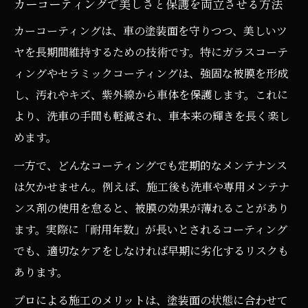
カーコーティングで美しさと保護を両立させる方法
ポイント
カーコーティングは、車の塗装面を守りつつ、美しいツ
格別な仕上がりを目指すDIYカーコーティ
ヤを長期間維持するための技術です。特にガラスコーテ
ング術
ィングやセラミックコーティングは、強固な被膜を形成
自分で施工する際のカーコーティング剤選
し、汚れやキズ、紫外線から車体を保護します。これに
び方
より、洗車の手間も軽減され、車本来の輝きを長く楽し
カーコーティングで長期間美しさを保つ秘訣
めます。
カーコーティングで美しさを長持ちさせる
一方で、どんなコーティングでも定期的なメンテナンス
方法
は欠かせません。例えば、施工後も洗車や専用メンテナ
長期間ツヤを維持するカーコーティングメ
ンス剤の使用を怠ると、被膜の効果が薄れることがあり
ンテナンス
ます。実際に「耐用年数」が長いとされるコーティング
耐久性アップのためのカーコーティング管
でも、適切なケアをしなければ早期に劣化するリスクも
理術
あります。
カーコーティングで愛車を守る日々のケア
プロによる施工のメリットは、塗装面の状態に合わせて
方法