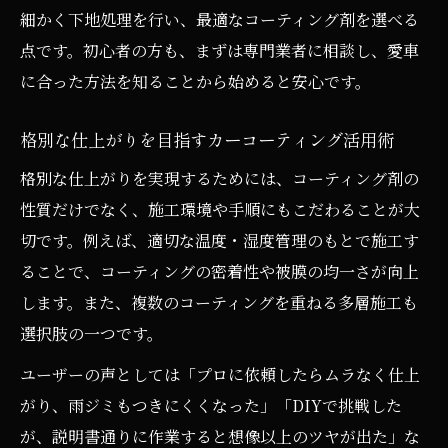
細かく下地処理を行い、最適なコーティング剤を選べる
格別な美しさを保つカーコーティング活用
点です。初心者の方も、まずは専門業者に相談し、愛車
ポイント
に合った方法を知ることから始めると安心です。
格別な仕上がりを目指すカーコーティング活用術
格別な仕上がりを実現するためには、コーティング剤の
性質だけでなく、施工環境や手順にもこだわることが大
切です。例えば、適切な温度・湿度管理のもとで施工す
ることで、コーティングの密着性や被膜の均一さが向上
します。また、複数のコーティングを重ねる多層施工も
選択肢の一つです。
ユーザーの声としては「プロに依頼したらムラなく仕上
がり、雨ジミもつきにくくなった」「DIYで挑戦した
が、説明書通りに作業すると想像以上のツヤが出た」な