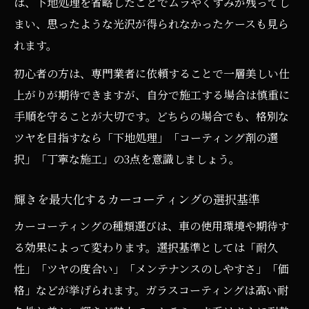
は、下地処理を省略したことでムラやくすみが残ってし
は
まい、思ったような光沢が得られなかったケースも見ら
格別な光沢を実現するカーコーティングの
れます。
魅力
初心者の方は、専門業者に依頼することで一層美しい仕
カーコーティングで深いツヤを引き出す方
上がりが期待できますが、自分で施工する場合は慎重に
法
手順を守ることが大切です。どちらの場合でも、格別な
美しさを保つカーコーティングのメンテナ
ツヤを目指すなら「下地処理」「コーティング剤の選
ンス術
択」「丁寧な施工」の3点を意識しましょう。
ツヤを長持ちさせるカーコーティングの秘
策
輝きを最大化するカーコーティングの選択基準
カーコーティングの種類を徹底比較して選ぶ方
カーコーティングの種類選びは、車の使用環境や期待す
法
る効果によって変わります。選択基準としては「耐久
カーコーティングの代表的な種類と特徴を
性」「ツヤの度合い」「メンテナンスのしやすさ」「価
解説
格」などが挙げられます。ガラスコーティングは高い耐
格別な効果を得るカーコーティング選びの