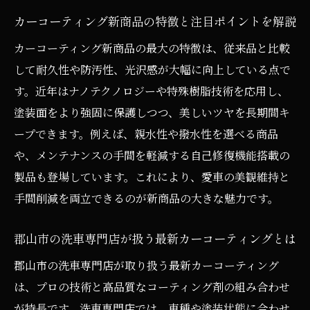
郡山市西田町で体感できるカーコーティン
カーコーティング新商品の特徴と注目ポイントを解説
グの進化
カーコーティング新商品の最大の特徴は、従来品と比較
洗車専門店が教えるカーコーティングの新
して耐久性や防汚性、光沢感が大幅に向上している点で
しい選択肢
す。近年はナノテクノロジーや特殊樹脂技術を応用し、
カーコーティング新商品の選び方と施工のポイ
塗装面をより強固に保護しつつ、美しいツヤを長期間キ
ント
ープできます。例えば、親水性や撥水性を選べる商品
や、メンテナンスの手間を軽減する自己修復機能搭載の
カーコーティング選びで注目すべき新商品
製品も登場しています。これにより、愛車の美観維持と
の基準
手間削減を両立できるのが新商品の大きな魅力です。
失敗しないカーコーティング施工店の見極
め方
郡山市の洗車専門店が扱う最新カーコーティングとは
カーコーティング施工時に押さえておきた
郡山市の洗車専門店が取り扱う最新カーコーティング
い注意点
は、プロの技術と高品質なコーティング剤の組み合わせ
費用対効果で選ぶカーコーティング新商品
が特長です。洗車専門店では、車種や塗装状態に合わせ