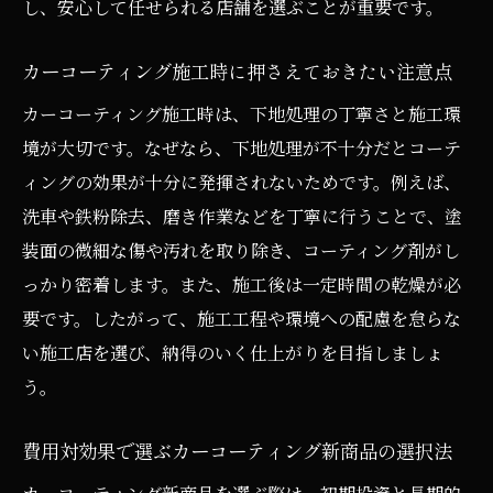
し、安心して任せられる店舗を選ぶことが重要です。
響紹介
話題のカーコーティングを選ぶ際のポイン
カーコーティング施工時に押さえておきたい注意点
ト解説
カーコーティング施工時は、下地処理の丁寧さと施工環
カーコーティング新商品に関するよくある
境が大切です。なぜなら、下地処理が不十分だとコーテ
質問
ィングの効果が十分に発揮されないためです。例えば、
新商品カーコーティングを賢く選ぶための実践
洗車や鉄粉除去、磨き作業などを丁寧に行うことで、塗
ガイド
装面の微細な傷や汚れを取り除き、コーティング剤がし
カーコーティング新商品の選び方実践テク
っかり密着します。また、施工後は一定時間の乾燥が必
ニック
要です。したがって、施工工程や環境への配慮を怠らな
郡山市で信頼できる施工業者の見つけ方ポ
い施工店を選び、納得のいく仕上がりを目指しましょ
イント
う。
カーコーティングのアフターサービス徹底
費用対効果で選ぶカーコーティング新商品の選択法
活用法
費用対効果が高いカーコーティング新商品