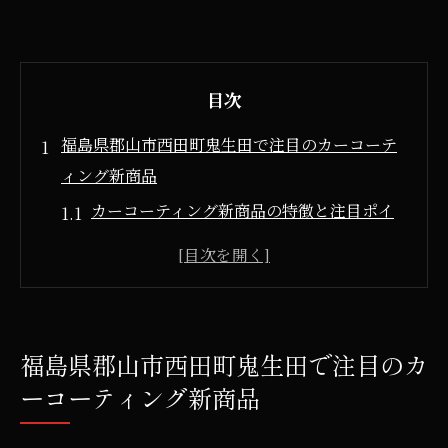
目次
福島県郡山市西田町鬼生田で注目のカーコーテ
ィング新商品
カーコーティング新商品の特徴と注目ポイ
ントを解説
郡山市の洗車専門店が扱う最新カーコーテ
ィングとは
福島県で選ばれるカーコーティング新製品
福島県郡山市西田町鬼生田で注目のカ
の魅力
ーコーティング新商品
カーコーティング新商品のおすすめ活用シ
ーン紹介