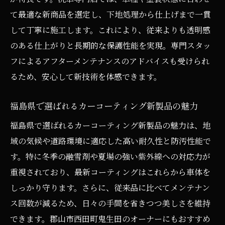
の選択法
て最適な新商品を選定し、下地処理から仕上げまで一貫
郡山の洗車専門店で受けたい施工ポイント
して丁寧に施工します。これにより、従来よりも透明感
解説
のある仕上がりと長期的な保護性能を実現。専門スタッ
カーコーティングで後悔しないための選び
フによるアフターメンテナンスのアドバイスも受けられ
方ガイド
るため、安心して新技術を体感できます。
郡山市西田町鬼生田で体験する最新カーコーテ
ィング
福島県で選ばれるカーコーティング新製品の魅力
最新カーコーティングの施工現場で分かる
福島県で選ばれるカーコーティング新製品の魅力は、地
違い
域の気候や道路環境に適応した高い耐久性と防汚性能で
郡山市で求められるカーコーティングの実
す。特に冬季の融雪剤や夏場の強い紫外線への対応力が
体験例
重視されており、最新コーティングはこれらから車体を
カーコーティング新商品を使った施工の流
しっかり守ります。さらに、従来品に比べてメンテナン
れと特徴
ス回数が減るため、日々の手間を省きつつ美しさを維持
できます。郡山市西田町鬼生田のオーナーにもおすすめ
西田町鬼生田で体感したカーコーティング