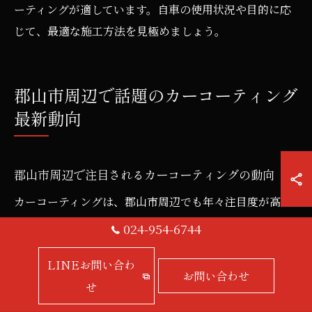
ーティングが適しています。自車の使用状況や目的に応
じて、最適な施工方法を見極めましょう。
郡山市周辺で話題のカーコーティング
最新動向
郡山市周辺で注目されるカーコーティングの動向
カーコーティングは、郡山市周辺でも年々注目度が高ま
っています。理由は、愛車の美観維持や塗装面保護への
024-954-6744
ニーズが高まっているためです。例えば福島県郡山市西
LINEお問い合わ
田町鬼生田では、新技術を用いた高耐久・高光沢の商品
お問い合わせ
せ
が続々と登場し、従来型よりも手入れの手間が軽減され
ています。これらの最新動向を把握することで、より賢