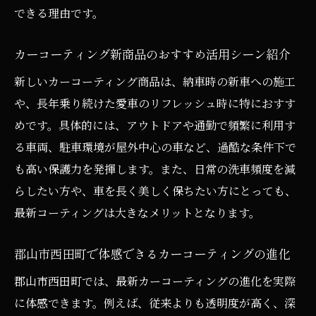
できる理由です。
の実力
洗車専門店スタッフが語る施工後のメンテ
カーコーティング新商品のおすすめ活用シーン紹介
ナンス方法
新しいカーコーティング商品は、納車時の新車への施工
カーコーティング体験後の効果と実際のメ
や、長年乗り続けた愛車のリフレッシュ時に特におすす
リット
めです。具体的には、アウトドアや通勤で頻繁に利用す
新しいカーコーティングを選ぶなら知っておき
る車両、駐車環境が屋外中心の車など、過酷な条件下で
たい基礎知識
も高い保護力を発揮します。また、日常の洗車頻度を減
カーコーティング新商品の種類と基本性能
らしたい方や、車を長く美しく保ちたい方にとっても、
を解説
最新コーティングは大きなメリットとなります。
ガラスコーティングのメリットとデメリット
比較
郡山市西田町で体感できるカーコーティングの進化
カーコーティングの持続期間とメンテナン
郡山市西田町では、最新カーコーティングの進化を実際
スのコツ
に体感できます。例えば、従来よりも透明度が高く、深