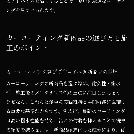
のアドバイスを活用することで、愛車に最適なコーティ
紹介
ングを見つけられます。
最新カーコーティングがもたらす防汚効果
の実態
新技術によるカーコーティングの選び方ポ
カーコーティング新商品の選び方と施
イント
工のポイント
カーコーティングの新商品は本当に必要か見極
めるコツ
カーコーティング選びで注目すべき新商品の基準
カーコーティング新商品が必要なケースと
カーコーティングの新商品を選ぶ際は、耐久性・撥水
判断基準
性・施工後のメンテナンス性の三点に注目しましょう。
郡山市で新商品を選ぶ際の見極め方・体験
なぜなら、これらは愛車の美観維持と手間軽減に直結す
談
る重要な基準だからです。例えば、最新のコーティング
カーコーティングの必要性を比較して考え
は高い撥水性能を持ち、汚れの付着を抑えることで洗車
るポイント
の頻度を減らせます。新商品は進化した成分により、従
新旧カーコーティングの効果を徹底比較し