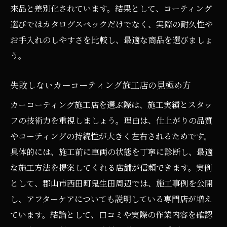
来品と差別化されています。結果として、コーティング
てみた
選びではカタログスペックだけでなく、実際の耐久性や
施工業者選びとカーコーティング新商品の
お手入れのしやすさを比較し、最適な商品を選びましょ
関係性
う。
ガラスコーティングが向かない場合の判断
法
失敗しないカーコーティング施工店の見極め方
郡山市周辺で話題のカーコーティング最新動向
カーコーティング施工店を選ぶ際は、施工実績とスタッ
郡山市周辺で注目されるカーコーティング
フの技術力を重視しましょう。理由は、仕上がりの品質
の動向
やコーティングの持続性が大きく左右されるためです。
洗車専門店で人気のカーコーティング新商
具体的には、施工前に車両の状態を丁寧に診断し、最適
品ランキング
な施工方法を提案してくれる店舗が信頼できます。実例
として、郡山市西田町鬼生田周辺では、施工事例を公開
カーコーティング郡山の口コミ評判を徹底
し、アフターケアについても説明している専門店が増え
チェック
ています。結論として、口コミや実際の作業内容を確認
カーコーティング最新技術の導入事例と反