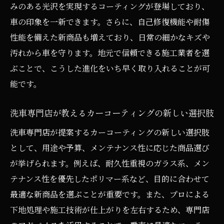
郡山市で選ぶカーコーティングの基礎知識
みのある光沢を実現するコーティングが登場しており、
まとめ
車の印象を一新できます。さらに、自己修復機能や耐傷
カーコーティング料金相場と賢い選び方の
性能を備えた新商品も増えており、日常の細かなキズや
コツ
汚れから車を守ります。地元で信頼できる施工業者を選
洗車専門店で聞けるカーコーティング最新
ぶことで、こうした進化をいち早く取り入れることが可
情報
能です。
愛車を守るカーコーティングの新技術解説
洗車専門店が教えるカーコーティングの新しい選択肢
カーコーティング新技術が実現する快適な
洗車専門店が提案するカーコーティングの新しい選択肢
カーライフ
として、用途や予算、メンテナンス性に応じた商品選び
進化したカーコーティングが愛車を長持ち
が挙げられます。例えば、耐久性重視のガラス系、メン
させる理由
テナンス性を優先したポリマー系など、目的に合わせて
郡山で注目のカーコーティング新技術とは
最適な新商品を選ぶことが重要です。また、プロによる
何か
下地処理や施工技術が仕上がりを左右するため、専門店
ガラスコーティングの持続力とケア方法を